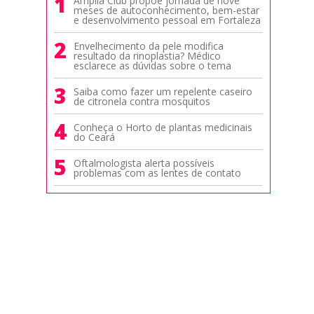
1
Amplia Club propõe jornada de nove
meses de autoconhecimento, bem-estar
e desenvolvimento pessoal em Fortaleza
2
Envelhecimento da pele modifica
resultado da rinoplastia? Médico
esclarece as dúvidas sobre o tema
3
Saiba como fazer um repelente caseiro
de citronela contra mosquitos
4
Conheça o Horto de plantas medicinais
do Ceará
5
Oftalmologista alerta possíveis
problemas com as lentes de contato