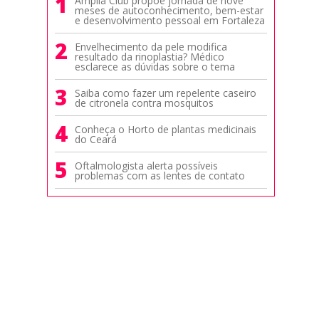
1
Amplia Club propõe jornada de nove
meses de autoconhecimento, bem-estar
e desenvolvimento pessoal em Fortaleza
2
Envelhecimento da pele modifica
resultado da rinoplastia? Médico
esclarece as dúvidas sobre o tema
3
Saiba como fazer um repelente caseiro
de citronela contra mosquitos
4
Conheça o Horto de plantas medicinais
do Ceará
5
Oftalmologista alerta possíveis
problemas com as lentes de contato