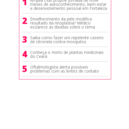
1
Amplia Club propõe jornada de nove
meses de autoconhecimento, bem-estar
e desenvolvimento pessoal em Fortaleza
2
Envelhecimento da pele modifica
resultado da rinoplastia? Médico
esclarece as dúvidas sobre o tema
3
Saiba como fazer um repelente caseiro
de citronela contra mosquitos
4
Conheça o Horto de plantas medicinais
do Ceará
5
Oftalmologista alerta possíveis
problemas com as lentes de contato