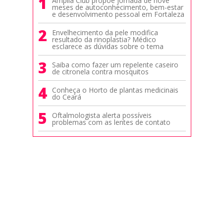
1
Amplia Club propõe jornada de nove
meses de autoconhecimento, bem-estar
e desenvolvimento pessoal em Fortaleza
2
Envelhecimento da pele modifica
resultado da rinoplastia? Médico
esclarece as dúvidas sobre o tema
3
Saiba como fazer um repelente caseiro
de citronela contra mosquitos
4
Conheça o Horto de plantas medicinais
do Ceará
5
Oftalmologista alerta possíveis
problemas com as lentes de contato