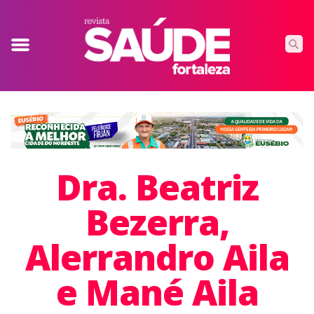
Dra. Beatriz
Bezerra,
Alerrandro Aila
e Mané Aila