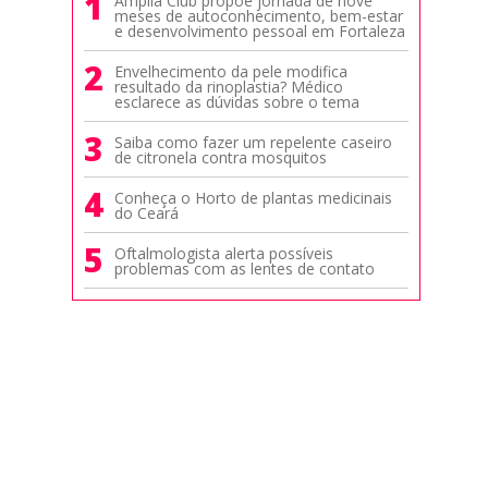
1
Amplia Club propõe jornada de nove
meses de autoconhecimento, bem-estar
e desenvolvimento pessoal em Fortaleza
2
Envelhecimento da pele modifica
resultado da rinoplastia? Médico
esclarece as dúvidas sobre o tema
3
Saiba como fazer um repelente caseiro
de citronela contra mosquitos
4
Conheça o Horto de plantas medicinais
do Ceará
5
Oftalmologista alerta possíveis
problemas com as lentes de contato