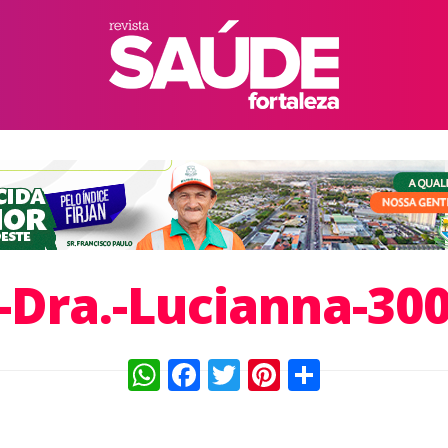
-Dra.-Lucianna-30
WhatsApp
Facebook
Twitter
Pinterest
Compart