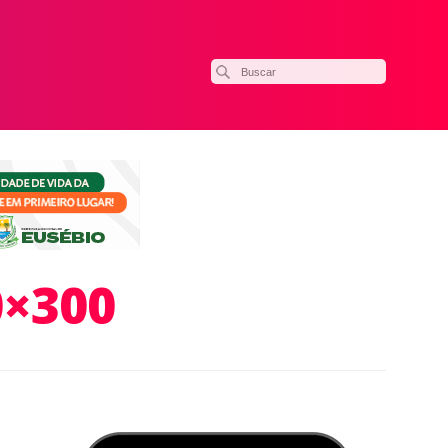
0×300
ilhar