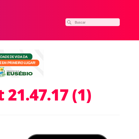
21.47.17 (1)
ilhar