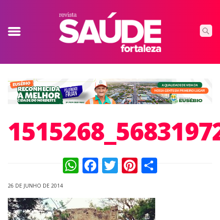
1515268_5683197
WhatsApp
Facebook
Twitter
Pinterest
Compart
26 DE JUNHO DE 2014