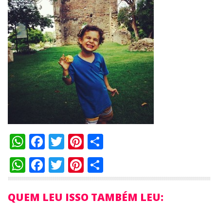
WhatsApp
Facebook
Twitter
Pinterest
Compartilhar
WhatsApp
Facebook
Twitter
Pinterest
Compartilhar
QUEM LEU ISSO TAMBÉM LEU: