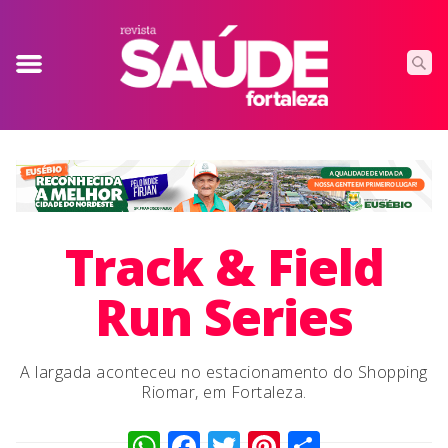
Track & Field
Run Series
A largada aconteceu no estacionamento do Shopping
Riomar, em Fortaleza.
WhatsApp
Facebook
Twitter
Pinterest
Compart