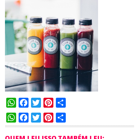
WhatsApp
Facebook
Twitter
Pinterest
Compartilhar
WhatsApp
Facebook
Twitter
Pinterest
Compartilhar
QUEM LEU ISSO TAMBÉM LEU: