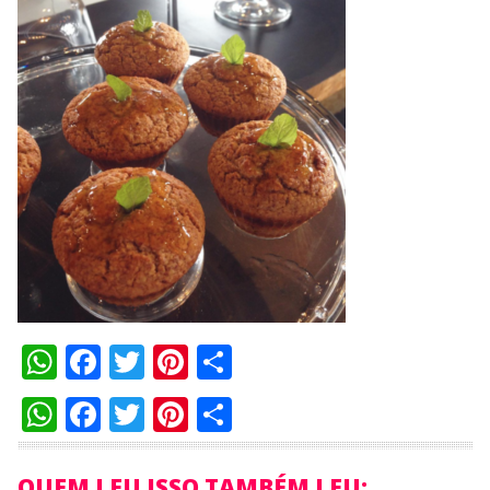
WhatsApp
Facebook
Twitter
Pinterest
Compartilhar
WhatsApp
Facebook
Twitter
Pinterest
Compartilhar
QUEM LEU ISSO TAMBÉM LEU: