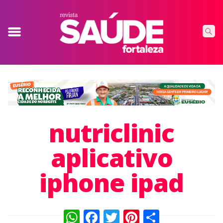
nutriclinic
aplicativo
iphone ipad
WhatsApp
Facebook
Twitter
Pinterest
Compart