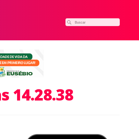
s 14.28.38
ilhar