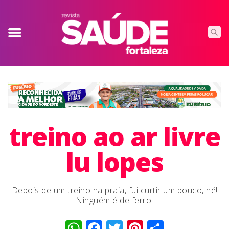
treino ao ar livre
lu lopes
Depois de um treino na praia, fui curtir um pouco, né!
Ninguém é de ferro!
WhatsApp
Facebook
Twitter
Pinterest
Compart