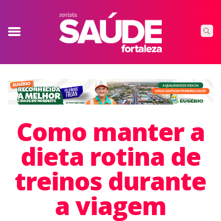
Como manter a
dieta rotina de
treinos durante
a viagem