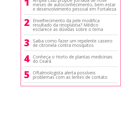
1
Amplia Club propõe jornada de nove
meses de autoconhecimento, bem-estar
e desenvolvimento pessoal em Fortaleza
2
Envelhecimento da pele modifica
resultado da rinoplastia? Médico
esclarece as dúvidas sobre o tema
3
Saiba como fazer um repelente caseiro
de citronela contra mosquitos
4
Conheça o Horto de plantas medicinais
do Ceará
5
Oftalmologista alerta possíveis
problemas com as lentes de contato