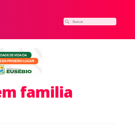
em familia
ilhar