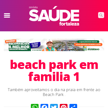
beach park em
familia 1
Também aproveitamos o dia na praia em frente ao
Beach Park .
WhatsApp
Facebook
Twitter
Pinterest
Compart