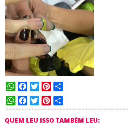
WhatsApp
Facebook
Twitter
Pinterest
Compartilhar
WhatsApp
Facebook
Twitter
Pinterest
Compartilhar
QUEM LEU ISSO TAMBÉM LEU: