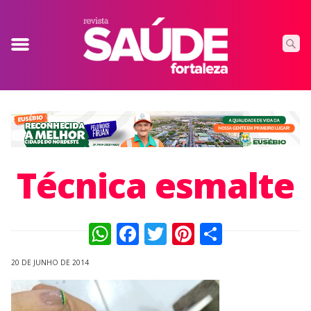
Técnica esmalte
WhatsApp
Facebook
Twitter
Pinterest
Compart
20 DE JUNHO DE 2014