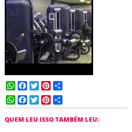
WhatsApp
Facebook
Twitter
Pinterest
Compartilhar
WhatsApp
Facebook
Twitter
Pinterest
Compartilhar
QUEM LEU ISSO TAMBÉM LEU: