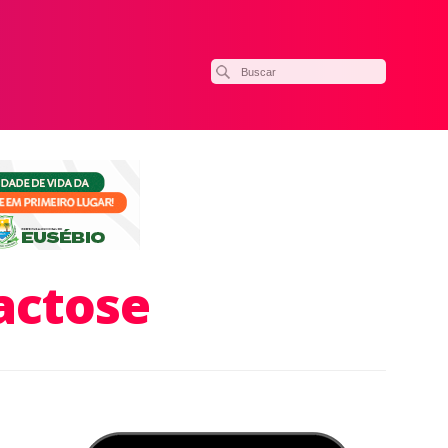
actose
ilhar