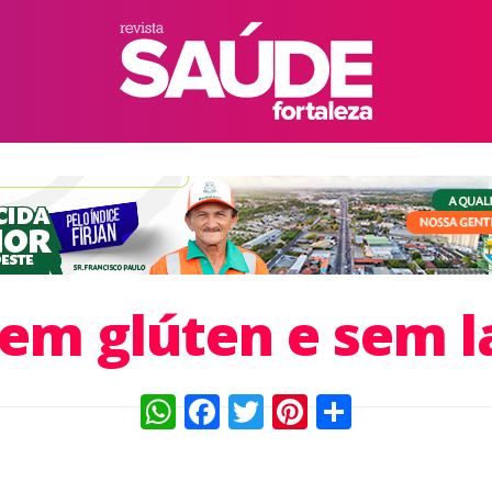
sem glúten e sem l
WhatsApp
Facebook
Twitter
Pinterest
Compart