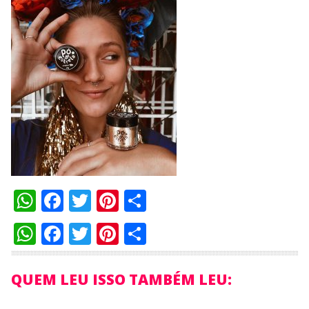
WhatsApp
Facebook
Twitter
Pinterest
Compartilhar
WhatsApp
Facebook
Twitter
Pinterest
Compartilhar
QUEM LEU ISSO TAMBÉM LEU: