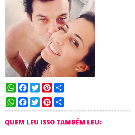
WhatsApp
Facebook
Twitter
Pinterest
Compartilhar
WhatsApp
Facebook
Twitter
Pinterest
Compartilhar
QUEM LEU ISSO TAMBÉM LEU: