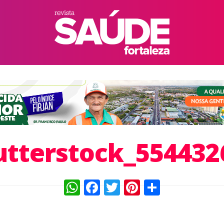
utterstock_554432
WhatsApp
Facebook
Twitter
Pinterest
Compart