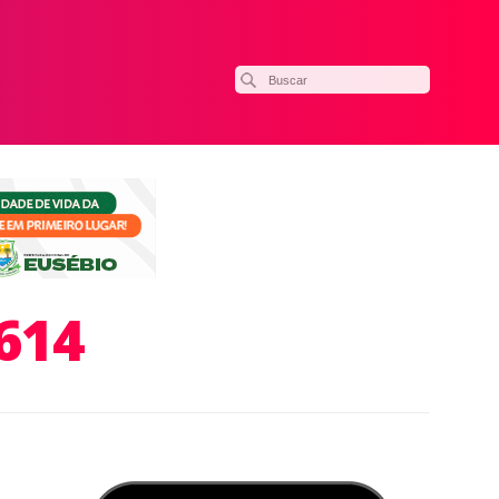
614
ilhar