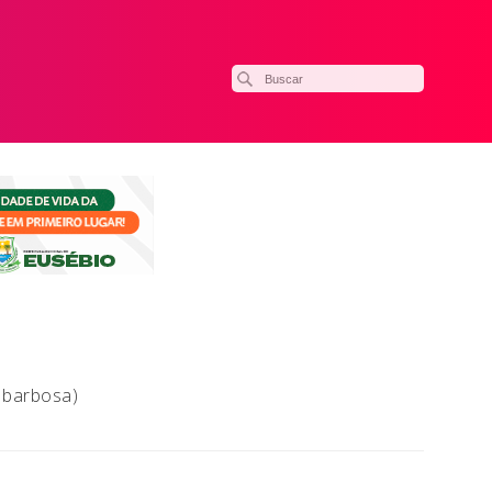
r barbosa)
ilhar