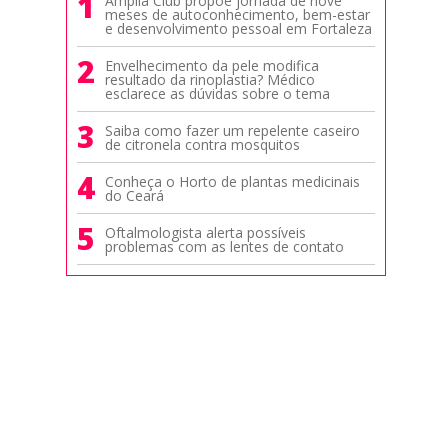
1
Amplia Club propõe jornada de nove
meses de autoconhecimento, bem-estar
e desenvolvimento pessoal em Fortaleza
2
Envelhecimento da pele modifica
resultado da rinoplastia? Médico
esclarece as dúvidas sobre o tema
3
Saiba como fazer um repelente caseiro
de citronela contra mosquitos
4
Conheça o Horto de plantas medicinais
do Ceará
5
Oftalmologista alerta possíveis
problemas com as lentes de contato