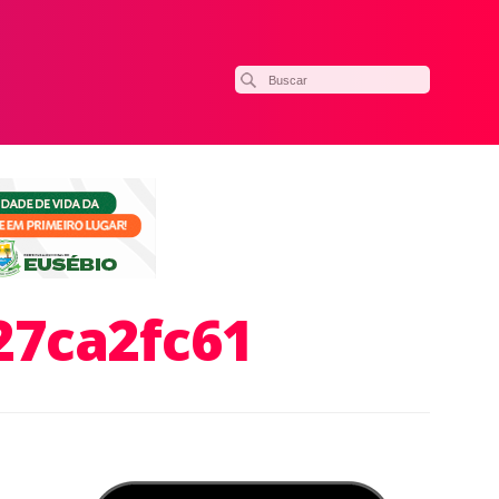
27ca2fc61
ilhar