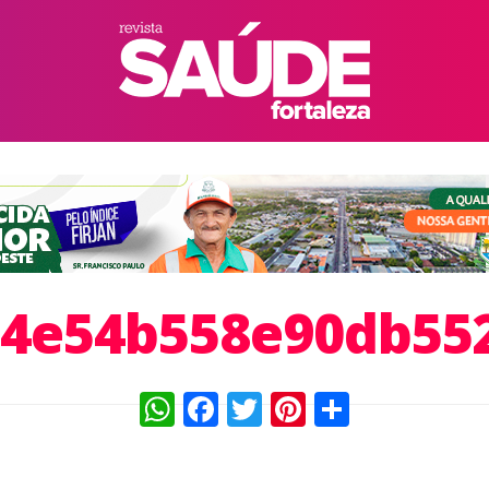
4e54b558e90db55
WhatsApp
Facebook
Twitter
Pinterest
Compart