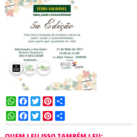
WhatsApp
Facebook
Twitter
Pinterest
Compartilhar
WhatsApp
Facebook
Twitter
Pinterest
Compartilhar
QUEM LEU ISSO TAMBÉM LEU: