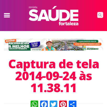
Captura de tela
2014-09-24 às
11.38.11
WhatsApp
Facebook
Twitter
Pinterest
Compart