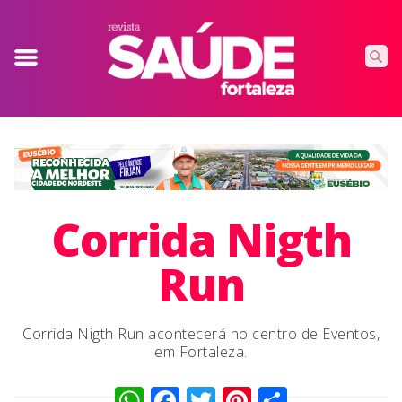
Corrida Nigth
Run
Corrida Nigth Run acontecerá no centro de Eventos,
em Fortaleza.
WhatsApp
Facebook
Twitter
Pinterest
Compart