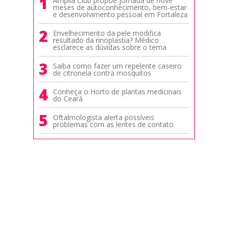
1
Amplia Club propõe jornada de nove
meses de autoconhecimento, bem-estar
e desenvolvimento pessoal em Fortaleza
2
Envelhecimento da pele modifica
resultado da rinoplastia? Médico
esclarece as dúvidas sobre o tema
3
Saiba como fazer um repelente caseiro
de citronela contra mosquitos
4
Conheça o Horto de plantas medicinais
do Ceará
5
Oftalmologista alerta possíveis
problemas com as lentes de contato