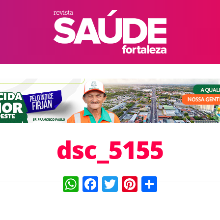
dsc_5155
WhatsApp
Facebook
Twitter
Pinterest
Compart