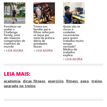
Fortaleza vai
Treino em
Quais são os
sediar o
família: pai e
riscos e
Challenge
filhos reforçam
cuidados
Family, uma
os laços por
necessários
das maiores
meio da prática
para quem
competições de
diária de
trabalha muito
triathlon do
atividades
tempo
mundo
físicas
sentado?
Médico do
> LEIA AGORA
> LEIA AGORA
trabalho
explica
> LEIA AGORA
LEIA MAIS:
academia
,
dicas fitness
,
exercício
,
fitness
,
peso
,
treino
,
upgrade no treino