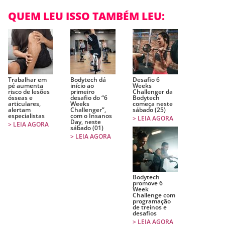
QUEM LEU ISSO TAMBÉM LEU:
Trabalhar em
Bodytech dá
Desafio 6
pé aumenta
início ao
Weeks
risco de lesões
primeiro
Challenger da
ósseas e
desafio do “6
Bodytech
articulares,
Weeks
começa neste
alertam
Challenger”,
sábado (25)
especialistas
com o Insanos
> LEIA AGORA
Day, neste
> LEIA AGORA
sábado (01)
> LEIA AGORA
Bodytech
promove 6
Week
Challenge com
programação
de treinos e
desafios
> LEIA AGORA