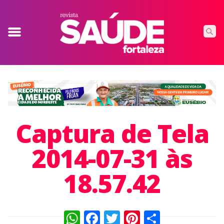
Captura de Tela
2014-07-31 às
18.57.42
WhatsApp
Facebook
Twitter
Pinterest
Compart